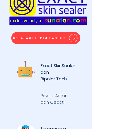
PELAJARI LEBIH LANJUT
Exact SkinSealer
dan
Bipolar Tech
Presisi, Aman,
dan Cepat!
Langsung