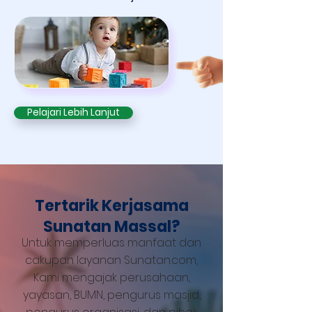
Pelajari Lebih Lanjut
Tertarik Kerjasama
Sunatan Massal?
Untuk memperluas manfaat dan
cakupan layanan Sunatan.com,
Kami mengajak perusahaan,
yayasan, BUMN, pengurus masjid,