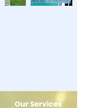
Our Services