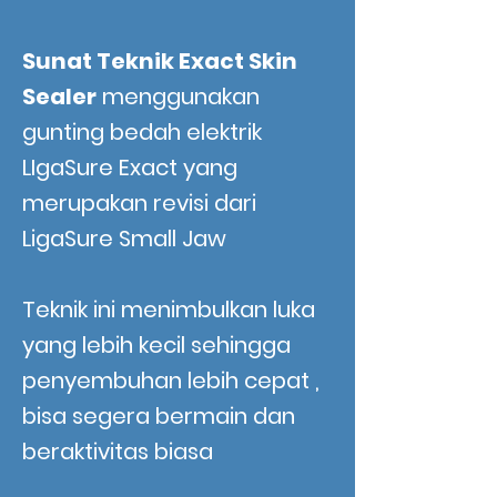
Sunat Teknik Exact Skin
Sealer
menggunakan
gunting bedah elektrik
LIgaSure Exact yang
merupakan revisi dari
LigaSure Small Jaw
Teknik ini menimbulkan luka
yang lebih kecil sehingga
penyembuhan lebih cepat ,
bisa segera bermain dan
beraktivitas biasa