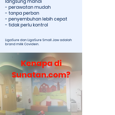
langsung mandi
- perawatan mudah
- tanpa perban
- penyembuhan lebih cepat
- tidak perlu kontrol
LigaSure
dan LigaSure Small Jaw
adalah
brand milik Covid
ein.
Kenapa di
Sunatan.com?