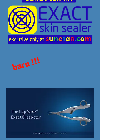
baru !!!