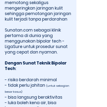
memotong sekaligus
mengeringkan jaringan kulit
sehingga pemotongan jaringan
kulit terjadi tanpa perdarahan
Sunatan.com sebagai klinik
pertama di dunia yang
menggunakan bipolar tech -
LigaSure untuk prosedur sunat
yang cepat dan nyaman.
Dengan Sunat Teknik Bipolar
Tech
:
- risiko berdarah minimal
- tidak perlu jahitan
(untuk sebagian
besar kasus)
- bisa langsung beraktivitas
- luka boleh kena air, bisa