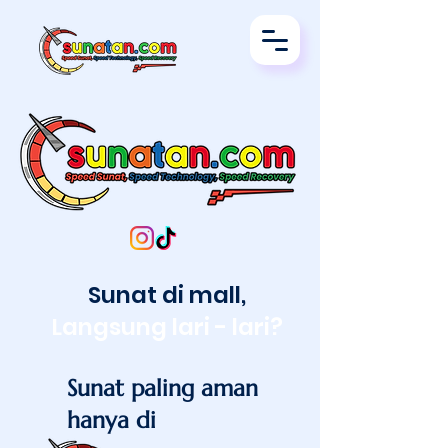
Sunat di mall,
Langsung lari - lari?
Sunat paling aman
hanya di