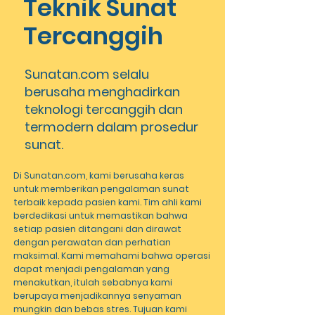
Teknik Sunat
Tercanggih
Sunatan.com selalu
berusaha menghadirkan
teknologi tercanggih dan
termodern dalam prosedur
sunat.
Di Sunatan.com, kami berusaha keras
untuk memberikan pengalaman sunat
terbaik kepada pasien kami. Tim ahli kami
berdedikasi untuk memastikan bahwa
setiap pasien ditangani dan dirawat
dengan perawatan dan perhatian
maksimal. Kami memahami bahwa operasi
dapat menjadi pengalaman yang
menakutkan, itulah sebabnya kami
berupaya menjadikannya senyaman
mungkin dan bebas stres. Tujuan kami