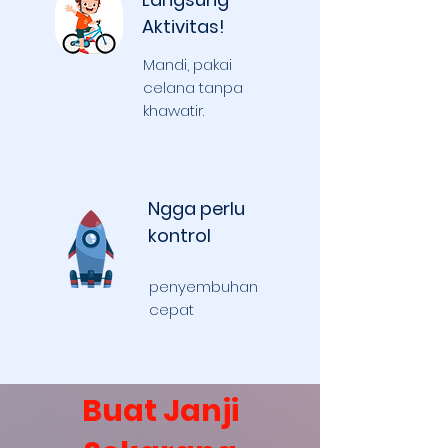
Aktivitas!
Mandi, pakai
celana tanpa
khawatir.
Ngga perlu
kontrol
penyembuhan
cepat
Buat Janji