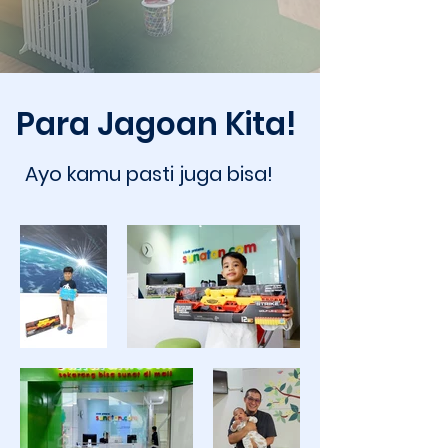
Para Jagoan Kita!
Ayo kamu pasti juga bisa!