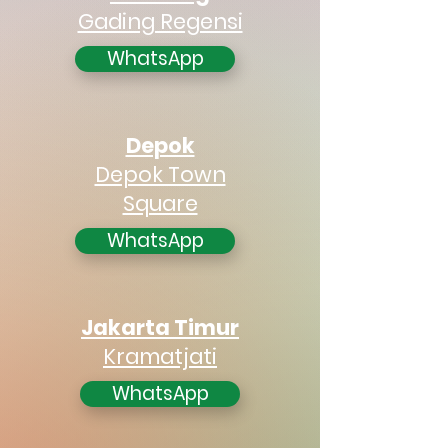
Gading Regensi
WhatsApp
Depok
Depok Town
Square
WhatsApp
Jakarta Timur
Kramatjati
WhatsApp