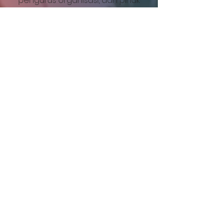
pengurus organisasi, dan pihak
lainnya untuk mengadakan bakti
sosial sunatan massal. Teknis
silakan hubungi
08123000332
/
08568823704